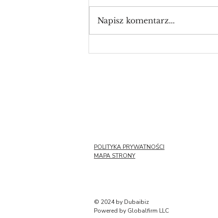
Napisz komentarz...
Jak założyć spółkę
offshore w Dubaju?
POLITYKA PRYWATNOŚCI
MAPA STRONY
© 2024 by Dubaibiz
Powered by Globalfirm LLC