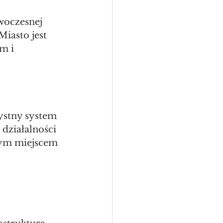
woczesnej 
iasto jest 
m i 
ystny system 
działalności 
nym miejscem 