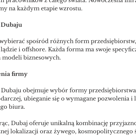
 pracowników z całego świata. Nowoczesna infra
rmy na każdym etapie wzrostu.
w Dubaju
ybierać spośród różnych form przedsiębiorstw,
a lądzie i offshore. Każda forma ma swoje specyficz
h modeli biznesowych.
enia firmy
 Dubaju obejmuje wybór formy przedsiębiorstwa,
darczej, ubieganie się o wymagane pozwolenia i l
go biura.
rąc, Dubaj oferuje unikalną kombinację przyjazno
cznej lokalizacji oraz żywego, kosmopolitycznego 