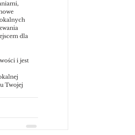
niami, 
inowe 
okalnych 
zwania 
jscem dla 
ści i jest 
 
kalnej 
u Twojej 