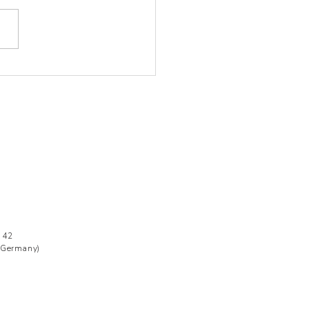
ty życia w Dubaju –
co przygotować swój
żet?
 42
(Germany)