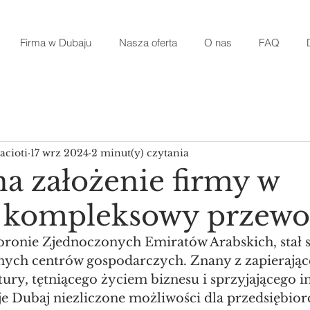
Firma w Dubaju
Nasza oferta
O nas
FAQ
acioti
17 wrz 2024
2 minut(y) czytania
na założenie firmy w
 kompleksowy przewo
koronie Zjednoczonych Emiratów Arabskich, stał s
ych centrów gospodarczych. Znany z zapierające
ktury, tętniącego życiem biznesu i sprzyjającego
je Dubaj niezliczone możliwości dla przedsiębior