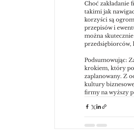
Choć zakładanie 
takimi jak nawiga
korzyści są ogro
przepisów i ewen
można skutecznie
przedsiębiorców, k
Podsumowując: Zak
krokiem, który po
zaplanowany. Z o
kultury biznesow
firmy na wyższy 