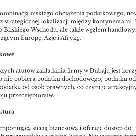
kombinacją niskiego obciążenia podatkowego, no
z strategicznej lokalizacji między kontynentami. M
o Bliskiego Wschodu, ale także węzłem handlowy
zącym Europę, Azję i Afrykę.
tkowe
zych atutów zakładania firmy w Dubaju jest korz
 nie pobiera podatku dochodowego, podatku od 
podatku od osób prawnych, co czyni je atrakcyj
oju przedsiębiorstw.
uktura
mponującą siecią biznesową i oferuje dostęp do 