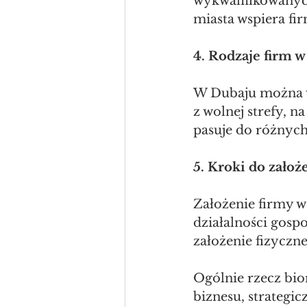
wykwalifikowanych
miasta wspiera fi
4. Rodzaje firm 
W Dubaju można w
z wolnej strefy, n
pasuje do różnyc
5. Kroki do założ
Założenie firmy w
działalności gospo
założenie fizyczne
Ogólnie rzecz bio
biznesu, strategi