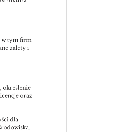
struktura 
 w tym firm 
ne zalety i 
 określenie 
icencje oraz 
ści dla 
środowiska. 