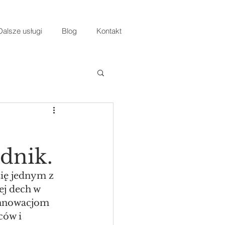
Dalsze usługi
Blog
Kontakt
dnik.
ię jednym z 
j dech w 
 innowacjom 
ców i 