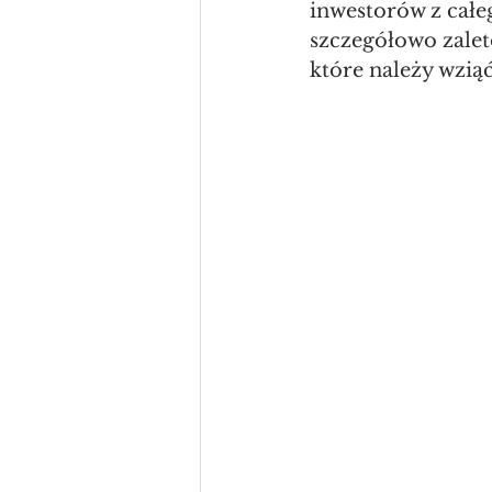
inwestorów z całe
szczegółowo zale
które należy wzią