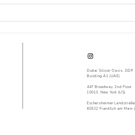
Przewodnik: Relokacja do
Kosz
Dubaju i zakładanie
na 
własnego biznesu.
bud
Dubai Silicon Oasis, DDP,
Building A1 (UAE)
447 Broadway, 2nd Floor
10013, New York (US)
Eschersheimer Landstraße
60322 Frankfurt am Main 