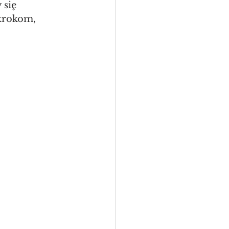
się 
krokom, 