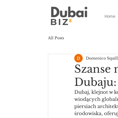
Home
All Posts
Domenico Squill
Szanse 
Dubaju:
Dubaj, klejnot w 
wiodących globaln
piersiach archite
środowiska, oferu