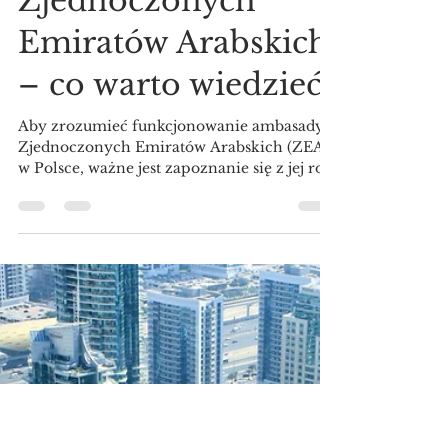
Domenico Squillacioti
26 sty 2025
3 minut(y) czytania
Ambasada
Zjednoczonych
Emiratów Arabskich
– co warto wiedzieć?
Aby zrozumieć funkcjonowanie ambasady
Zjednoczonych Emiratów Arabskich (ZEA)