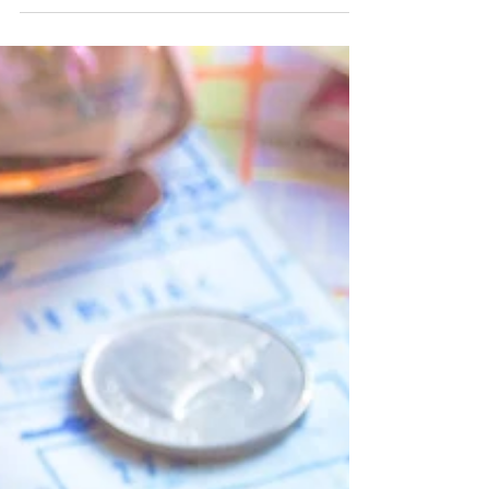
budżet?
Dubaj, jedno z najbardziej dynamicznych
miast świata, przyciąga swoim luksusem i
nowoczesną architekturą. To miejsce oferuje
nie tylko...