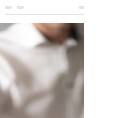
Średnie zarobki w
Dubaju – ile można
zarobić w ZEA?
Dubaj coraz częściej przyciąga uwagę
międzynarodowych pracowników, oferując
atrakcyjne wynagrodzenia i korzyści
finansowe. Wynagrodzenia...