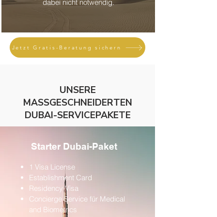
dabei nicht notwendig.
Jetzt Gratis-Beratung sichern
UNSERE
MASSGESCHNEIDERTEN
DUBAI-SERVICEPAKETE
Starter Dubai-Paket
1 Visa License
Establishment Card
Residency Visa
Concierge Service für Medical
and Biometrics