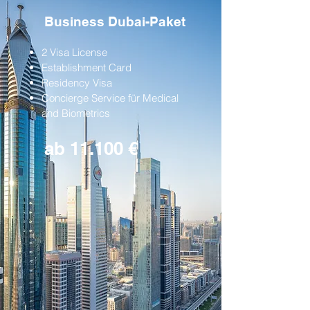
Business Dubai-Paket
2 Visa License
Establishment Card
Residency Visa
Concierge Service für Medical
and Biometrics
ab 11.100 €