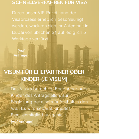
SCHNELLVERFAHREN FÜR VISA
Durch unser VIP-Paket kann der
Visaprozess erheblich beschleunigt
werden, wodurch sich Ihr Aufenthalt in
Dubai von üblichen 21 auf lediglich 5
Werktage verkürzt.
(Auf
Anfrage)
VISUM FÜR EHEPARTNER ODER
KINDER (JE VISUM)
Das Visum berechtigt Ehepartner oder
Kinder des Antragstellers zur
Begleitung bei einem Aufenthalt in den
VAE. Es wird separat für jedes
Familienmitglied ausgestellt
(Auf Anfrage)